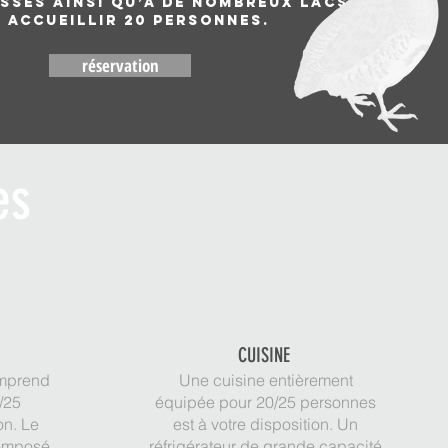
sses ainsi qu’à de nombreux lacs.
 accueillir 20 personnes.
réservation
les
R
CUISINE
omprend
Une cuisine entièrement
/25
équipée pour 20/25 personnes
on. Le
est à votre disposition. Un
composé
réfrigérateur de grande capacité