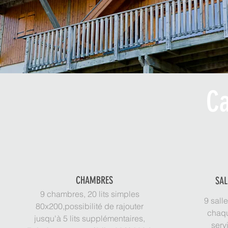
Ca
CHAMBRES
SAL
9 chambres, 20 lits simples
9 sall
80x200,
possibilité de rajouter
chaqu
jusqu'à 5 lits supplémentaires,
serv