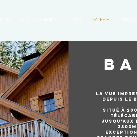
HOME
NOS LOGEMENTS
OZ3300
GALERIE
CONTAC
ba
La vue impre
depuis le 
Situé à 20
télécab
jusqu’aux 
2800m
exception