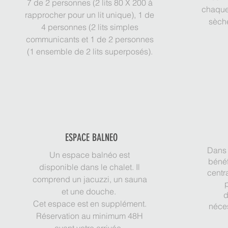
7 de 2 personnes (2 lits 80 X 200 à
chaque
rapprocher pour un lit unique), 1 de
sèch
4 personnes (2 lits simples
communicants et 1 de 2 personnes
(1 ensemble de 2 lits superposés).
ESPACE BALNEO
Dans 
Un espace balnéo est
bénéf
disponible dans le chalet. Il
centr
comprend un jacuzzi, un sauna
p
et une douche.
d
Cet espace est en supplément.
néces
Réservation au minimum 48H