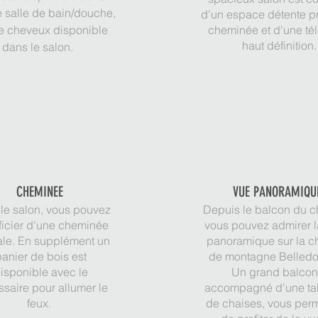
 salle de bain/douche,
d'un espace détente pr
e cheveux disponible
cheminée et d'une tél
haut définition
dans le salon.
CHEMINEE
VUE PANORAMIQ
le salon, vous pouvez
Depuis le balcon du ch
icier d'une cheminée
vous pouvez admirer l
ale. En supplément un
panoramique sur la c
anier de bois est
de montagne Belledo
isponible avec le
Un grand balcon
saire pour allumer le
accompagné d'une tab
feux.
de chaises, vous perm