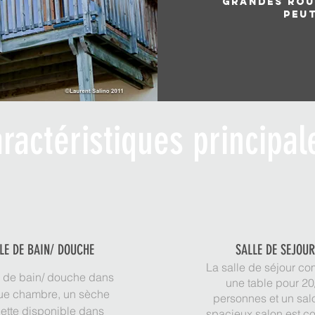
Grandes Rou
Peut
ractéristiques principa
LE DE BAIN/ DOUCHE
SALLE DE SEJOU
La salle de séjour c
e de bain/ douche dans
une table pour 20
e chambre, un sèche
personnes et un sal
iette disponible dans
spacieux salon est 