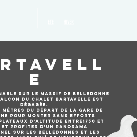
T
ETE
HIVER
rtavell
e
nable sur le massif de Belledonne
balcon du chalet Bartavelle est
dégagée.
0 mètres du départ de la gare de
ine pour monter sans efforts
plateaux d’altitude entre1750 et
 et profiter d’un panorama
nel sur Les Belledonnes et les