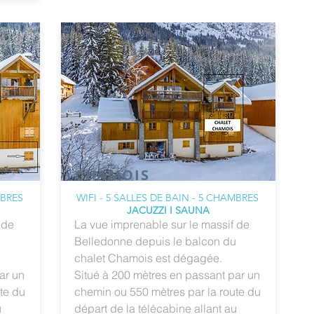
CHAMOIS
MBRES
WIFI - 5 SALLES DE BAIN - 5 CHAMBRES
JACUZZI I SAUNA
 de
La vue imprenable sur le massif de
u
Belledonne depuis le balcon du
chalet Chamois est dégagée.
ar un
Situé à 200 mètres en passant par un
te du
chemin ou 550 mètres par la route du
u
départ de la télécabine allant au