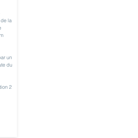
e
 de la
e
im
par un
ute du
tion 2