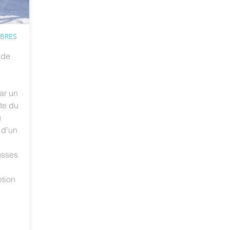
MBRES
 de
u
ar un
te du
u
r d’un
usses
ption