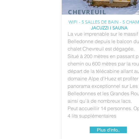
CHEVREUIL
WIFI - 5 SALLES DE BAIN - 5 CHA
JACUZZI I SAUNA
La vue imprenable sur le massif
Belledonne depuis le balcon d
chalet Chevreuil est dégagée.
Situé à 200 mètres en passant p
chemin ou 600 mètres par la rou
départ de la télécabine allant a
domaine Alpe d'Huez
et profite
panorama exceptionnel sur Les
Belledonnes et les Grandes Ro
ainsi qu’à de nombreux lacs.
Peut accueillir 14 personnes. O
4 lits supplémentaires
Plus d'info..