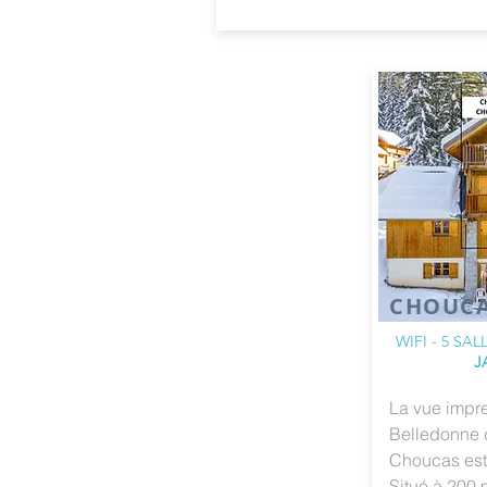
CHOUC
WIFI - 5 SA
J
La vue impre
Belledonne 
Choucas es
Situé à 200 