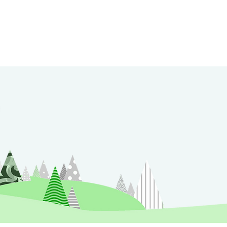
T
ETE
HIVER