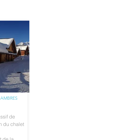
CHAMBRES
ssif de
n du chalet
t de la