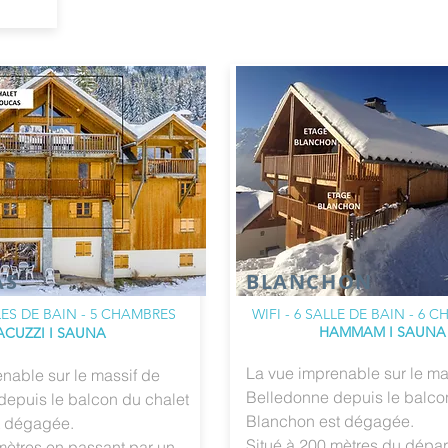
AS
BLANCHON
LLES DE BAIN - 5 CHAMBRES
WIFI - 6 SALLE DE BAIN - 6 
HAMMAM
I SAUNA
ACUZZI I SAUNA
La vue imprenable sur le ma
nable sur le massif de
Belledonne depuis le balco
depuis le balcon du chalet
Blanchon est dégagée.
t dégagée.
Situé à 200 mètres du dépar
mètres en passant par un