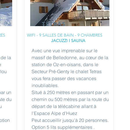
TETRAS
RES
WIFI - 9 SALLES DE BAIN - 9 CHAMBRES
JACUZZI I SAUNA
e
Avec une vue imprenable sur le
 de la
massif de Belledonne, au cœur de la
e
station de Oz-en-oisans, dans le
rlou
Secteur Pré-Genty le chalet Tetras
vous fera passer des vacances
inoubliables.
par un
Situé à 250 mètres en passant par un
ute du
chemin ou 500 mètres par la route du
u
départ de la télécabine allant à
l'Espace Alpe d'Huez
ption
Peut accueillir jusqu'à 20 personnes.
Option 5 lits supplémentaires .